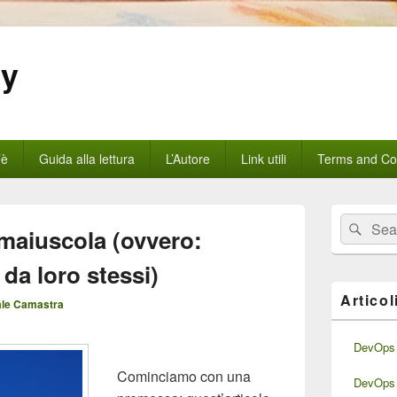
gy
’è
Guida alla lettura
L’Autore
Link utili
Terms and Con
Area
Cerca:
Cerc
widget
 maiuscola (ovvero:
barra
laterale
 da loro stessi)
principale
Articol
le Camastra
DevOps 
Cominciamo con una
DevOps 