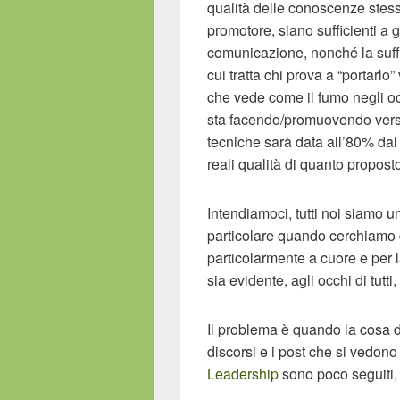
qualità delle conoscenze stesse
promotore, siano sufficienti a 
comunicazione, nonché la suf
cui tratta chi prova a “portarl
che vede come il fumo negli oc
sta facendo/promuovendo verso
tecniche sarà data all’80% da
reali qualità di quanto propost
Intendiamoci, tutti noi siamo u
particolare quando cerchiamo 
particolarmente a cuore e per
sia evidente, agli occhi di tutti,
Il problema è quando la cosa di
discorsi e i post che si vedono 
Leadership
sono poco seguiti, 