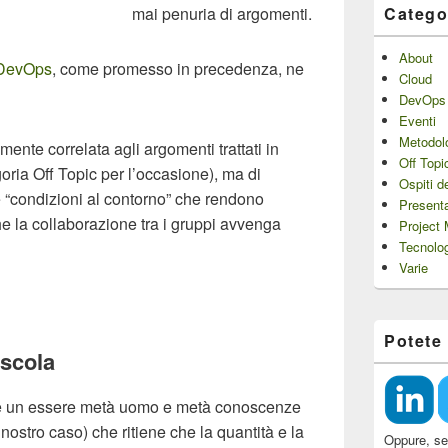
mai penuria di argomenti.
Catego
About
l DevOps
, come promesso in precedenza, ne
Cloud
DevOps
Eventi
Metodol
mente correlata agli argomenti trattati in
Off Topi
oria Off Topic per l’occasione), ma di
Ospiti d
e “condizioni al contorno” che rendono
Presenta
he la collaborazione tra i gruppi avvenga
Project
Tecnolo
Varie
Potete
uscola
a è un essere metà uomo e metà conoscenze
 nostro caso) che ritiene che la quantità e la
Oppure, se 