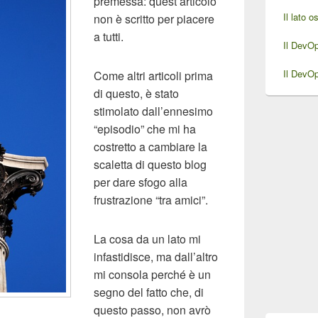
premessa: quest’articolo
Il lato 
non è scritto per piacere
a tutti.
Il DevO
Il DevO
Come altri articoli prima
di questo, è stato
stimolato dall’ennesimo
“episodio” che mi ha
costretto a cambiare la
scaletta di questo blog
per dare sfogo alla
frustrazione “tra amici”.
La cosa da un lato mi
infastidisce, ma dall’altro
mi consola perché è un
segno del fatto che, di
questo passo, non avrò