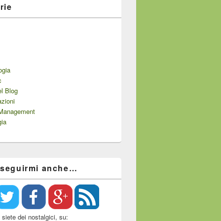
rie
ogia
c
el Blog
zioni
 Management
gia
 seguirmi anche…
siete dei nostalgici, su: