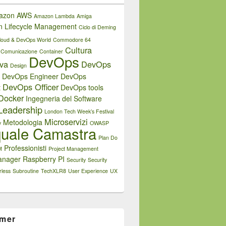
azon AWS
Amazon Lambda
Amiga
on Lifecycle Management
Ciclo di Deming
loud & DevOps World
Commodore 64
Cultura
Comunicazione
Container
DevOps
iva
DevOps
Design
DevOps Engineer
DevOps
DevOps Officer
t
DevOps tools
Docker
Ingegneria del Software
Leadership
London Tech Week’s Festival
Microservizi
Metodologia
y
OWASP
uale Camastra
Plan Do
Professionisti
M
Project Management
anager
Raspberry PI
Security
Security
rless
Subroutine
TechXLR8
User Experience
UX
imer