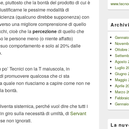
, piuttosto che la bontà del prodotto di cui è
www.tecnos
giustificarne le pessime modalità di
ficienza (qualcuno direbbe supponenza) con
o” verso una migliore comprensione di quello
Archiv
chi, cioè che la
percezione
di quello che
Gennaio
 le persone meno (o niente affatto)
Novembr
l suo comportamento e solo al 20% dalle
Ottobre
o.
Settemb
Agosto 
Luglio 2
n po’ Tecnici con la T maiuscola, in
Giugno 
di promuovere qualcosa che ci sta
Maggio 
 la quale non riusciamo a capire come non ne
Aprile 2
 la bontà.
Marzo 2
Febbrai
Gennaio
venta sistemica, perché vuol dire che tutti i
in giro sulla necessità di umiltà, di
Servant
se non ignorati.
La nuv