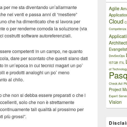
ma per me sta diventando un’allarmante
Agile
Am
che nei venti e passa anni di “mestiere”
Applicati
Cloud
uno che ha dimenticato che si lavora per
C
iente o per renderne comoda la soluzione (via
Competenza
ci costrutti software autoreferenziali.
Applicat
Architect
Evangelis
essere competenti in un campo, ne quanto
DevSecOps
icola, dare per scontato che questi siano dati
ISTQB
ITIL
to in un’epoca in cui tecnici magari un po’
of Technolog
Pasq
ili e prodotti analoghi un po’ meno
nto al chilo.
Check Act
P
Project M
che non si debba essere preparati o che i
Expert
Serve
Vision
cellenti, solo che non è strettamente
 continuamente tali qualità al prossimo per
ti più grossi”.
Discla