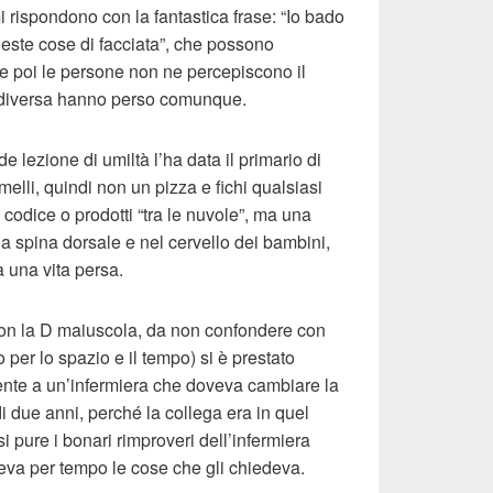
i rispondono con la fantastica frase: “Io bado
este cose di facciata”, che possono
e poi le persone non ne percepiscono il
 diversa hanno perso comunque.
lezione di umiltà l’ha data il primario di
melli, quindi non un pizza e fichi qualsiasi
codice o prodotti “tra le nuvole”, ma una
a spina dorsale e nel cervello dei bambini,
a una vita persa.
, con la D maiuscola, da non confondere con
o per lo spazio e il tempo) si è prestato
tente a un’infermiera che doveva cambiare la
 due anni, perché la collega era in quel
pure i bonari rimproveri dell’infermiera
eva per tempo le cose che gli chiedeva.