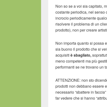
Non so se a voi sia capitato, 
costante periodica, nel senso 
incrocio periodicamente qualc
risolvere il problema di un cl
prodotto), non per creare artisti
Non importa quanto si possa 
sia buono il prodotto che si ve
acquisiti
è sbagliato,
soprattut
meno competenti ma più gestib
performanti se ne trovano un ta
ATTENZIONE: non sto dicendo 
prodotti non debbano essere ec
necessario “sbattere in faccia”
far vedere che si hanno “attribu