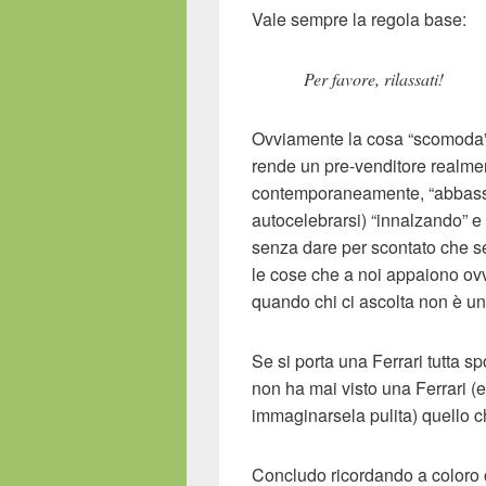
Vale sempre la regola base:
Per favore, rilassati!
Ovviamente la cosa “scomoda”, l
rende un pre-venditore realme
contemporaneamente, “abbassars
autocelebrarsi) “innalzando” e 
senza dare per scontato che s
le cose che a noi appaiono ovv
quando chi ci ascolta non è un “
Se si porta una Ferrari tutta s
non ha mai visto una Ferrari (e
immaginarsela pulita) quello 
Concludo ricordando a coloro c