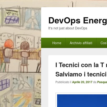
DevOps Ener
It's not just about DevOps
Menu
Home
Archivio affiliati
Cos
principale
I Tecnici con la T
Salviamo i tecnici
Pubblicato il
Aprile 20, 2017
da
Pasqua