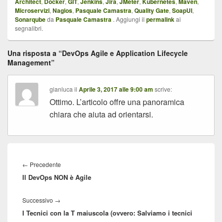
Architect
,
Docker
,
GIT
,
Jenkins
,
Jira
,
JMeter
,
Kubernetes
,
Maven
,
Microservizi
,
Nagios
,
Pasquale Camastra
,
Quality Gate
,
SoapUI
,
Sonarqube
da
Pasquale Camastra
. Aggiungi il
permalink
ai
segnalibri.
Una risposta a “DevOps Agile e Application Lifecycle
Management”
gianluca
il
Aprile 3, 2017 alle 9:00 am
scrive:
Ottimo. L’articolo offre una panoramica
chiara che aiuta ad orientarsi.
Navigazione
articoli
Articolo
←
Precedente
Il DevOps NON è Agile
precedente:
Articolo
Successivo
→
I Tecnici con la T maiuscola (ovvero: Salviamo i tecnici
successivo: