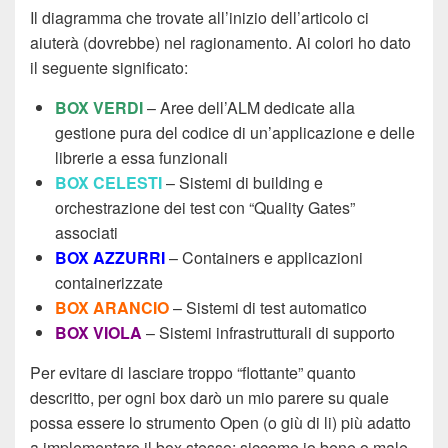
Il diagramma che trovate all’inizio dell’articolo ci
aiuterà (dovrebbe) nel ragionamento. Ai colori ho dato
il seguente significato:
BOX VERDI
– Aree dell’ALM dedicate alla
gestione pura del codice di un’applicazione e delle
librerie a essa funzionali
BOX CELESTI
– Sistemi di building e
orchestrazione dei test con “Quality Gates”
associati
BOX AZZURRI
– Containers e applicazioni
containerizzate
BOX ARANCIO
– Sistemi di test automatico
BOX VIOLA
– Sistemi infrastrutturali di supporto
Per evitare di lasciare troppo “flottante” quanto
descritto, per ogni box darò un mio parere su quale
possa essere lo strumento Open (o giù di li) più adatto
a implementare il box stesso; siccome io bene o male