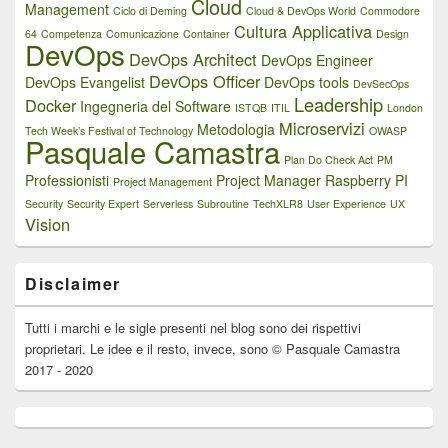
Cloud
Management
Ciclo di Deming
Cloud & DevOps World
Commodore
Cultura Applicativa
64
Competenza
Comunicazione
Container
Design
DevOps
DevOps Architect
DevOps Engineer
DevOps Officer
DevOps Evangelist
DevOps tools
DevSecOps
Leadership
Docker
Ingegneria del Software
ISTQB
ITIL
London
Microservizi
Metodologia
Tech Week’s Festival of Technology
OWASP
Pasquale Camastra
Plan Do Check Act
PM
Professionisti
Project Manager
Raspberry PI
Project Management
Security
Security Expert
Serverless
Subroutine
TechXLR8
User Experience
UX
Vision
Disclaimer
Tutti i marchi e le sigle presenti nel blog sono dei rispettivi
proprietari. Le idee e il resto, invece, sono © Pasquale Camastra
2017 - 2020