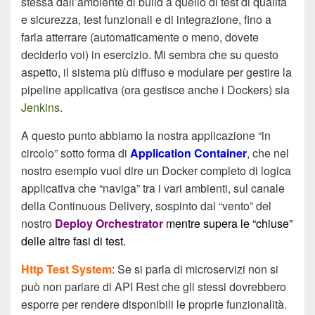
stessa dall’ambiente di build a quello di test di qualità
e sicurezza, test funzionali e di integrazione, fino a
farla atterrare (automaticamente o meno, dovete
deciderlo voi) in esercizio. Mi sembra che su questo
aspetto, il sistema più diffuso e modulare per gestire la
pipeline applicativa (ora gestisce anche i Dockers) sia
Jenkins
.
A questo punto abbiamo la nostra applicazione “in
circolo” sotto forma di
Application Container
, che nel
nostro esempio vuol dire un Docker completo di logica
applicativa che “naviga” tra i vari ambienti, sul canale
della Continuous Delivery, sospinto dal “vento” del
nostro
Deploy Orchestrator
mentre supera le “chiuse”
delle altre fasi di test.
Http Test System
: Se si parla di microservizi non si
può non parlare di API Rest che gli stessi dovrebbero
esporre per rendere disponibili le proprie funzionalità.