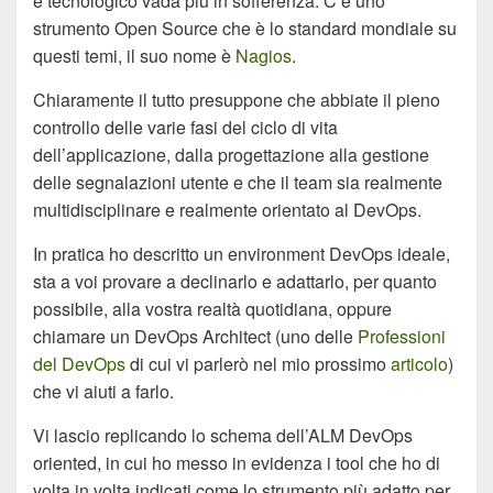
e tecnologico vada più in sofferenza. C’è uno
strumento Open Source che è lo standard mondiale su
questi temi, il suo nome è
Nagios
.
Chiaramente il tutto presuppone che abbiate il pieno
controllo delle varie fasi del ciclo di vita
dell’applicazione, dalla progettazione alla gestione
delle segnalazioni utente e che il team sia realmente
multidisciplinare e realmente orientato al DevOps.
In pratica ho descritto un environment DevOps ideale,
sta a voi provare a declinarlo e adattarlo, per quanto
possibile, alla vostra realtà quotidiana, oppure
chiamare un DevOps Architect (uno delle
Professioni
del DevOps
di cui vi parlerò nel mio prossimo
articolo
)
che vi aiuti a farlo.
Vi lascio replicando lo schema dell’ALM DevOps
oriented, in cui ho messo in evidenza i tool che ho di
volta in volta indicati come lo strumento più adatto per