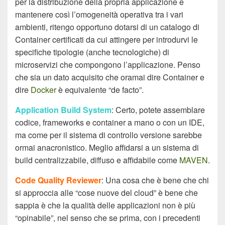
per la distribuzione della propria applicazione e
mantenere così l’omogeneità operativa tra i vari
ambienti, ritengo opportuno dotarsi di un catalogo di
Container certificati da cui attingere per introdurvi le
specifiche tipologie (anche tecnologiche) di
microservizi che compongono l’applicazione. Penso
che sia un dato acquisito che oramai dire Container e
dire
Docker
è equivalente “de facto”.
Application Build System
: Certo, potete assemblare
codice, frameworks e container a mano o con un IDE,
ma come per il sistema di controllo versione sarebbe
ormai anacronistico. Meglio affidarsi a un sistema di
build centralizzabile, diffuso e affidabile come
MAVEN
.
Code Quality Reviewer
: Una cosa che è bene che chi
si approccia alle “cose nuove del cloud” è bene che
sappia è che la qualità delle applicazioni non è più
“opinabile”, nel senso che se prima, con i precedenti