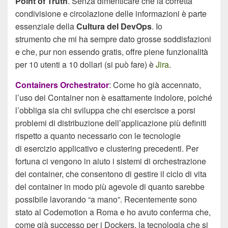
Point of Truth
. Senza dimenticare che la corretta
condivisione e circolazione delle informazioni è parte
essenziale della
Cultura del DevOps
. Io
strumento che mi ha sempre dato grosse soddisfazioni
e che, pur non essendo gratis, offre piene funzionalità
per 10 utenti a 10 dollari (si può fare) è
Jira
.
Containers Orchestrator
: Come ho già accennato,
l’uso dei Container non è esattamente indolore, poiché
l’obbliga sia chi sviluppa che chi esercisce a porsi
problemi di distribuzione dell’applicazione più definiti
rispetto a quanto necessario con le tecnologie
di esercizio applicativo e clustering precedenti. Per
fortuna ci vengono in aiuto i sistemi di orchestrazione
dei container, che consentono di gestire il ciclo di vita
del container in modo più agevole di quanto sarebbe
possibile lavorando “a mano”. Recentemente sono
stato al Codemotion a Roma e ho avuto conferma che,
come già successo per i Dockers, la tecnologia che si