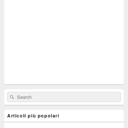
Area
Cerca:
Cerca
widget
barra
laterale
principale
Articoli più popolari