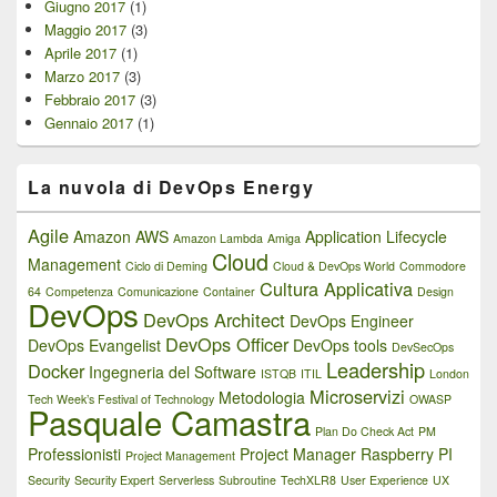
Giugno 2017
(1)
Maggio 2017
(3)
Aprile 2017
(1)
Marzo 2017
(3)
Febbraio 2017
(3)
Gennaio 2017
(1)
La nuvola di DevOps Energy
Agile
Amazon AWS
Application Lifecycle
Amazon Lambda
Amiga
Cloud
Management
Ciclo di Deming
Cloud & DevOps World
Commodore
Cultura Applicativa
64
Competenza
Comunicazione
Container
Design
DevOps
DevOps Architect
DevOps Engineer
DevOps Officer
DevOps Evangelist
DevOps tools
DevSecOps
Leadership
Docker
Ingegneria del Software
ISTQB
ITIL
London
Microservizi
Metodologia
Tech Week’s Festival of Technology
OWASP
Pasquale Camastra
Plan Do Check Act
PM
Professionisti
Project Manager
Raspberry PI
Project Management
Security
Security Expert
Serverless
Subroutine
TechXLR8
User Experience
UX