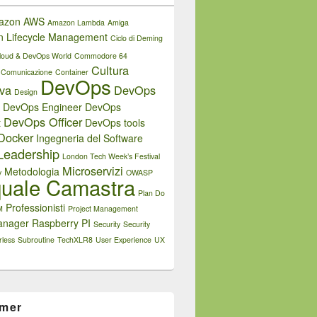
azon AWS
Amazon Lambda
Amiga
on Lifecycle Management
Ciclo di Deming
loud & DevOps World
Commodore 64
Cultura
Comunicazione
Container
DevOps
iva
DevOps
Design
DevOps Engineer
DevOps
DevOps Officer
t
DevOps tools
Docker
Ingegneria del Software
Leadership
London Tech Week’s Festival
Microservizi
Metodologia
y
OWASP
uale Camastra
Plan Do
Professionisti
M
Project Management
anager
Raspberry PI
Security
Security
rless
Subroutine
TechXLR8
User Experience
UX
imer