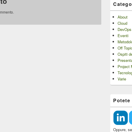
to
Catego
ommento.
About
Cloud
DevOps
Eventi
Metodol
Off Topi
Ospiti d
Presenta
Project
Tecnolo
Varie
Potete
Oppure, se 