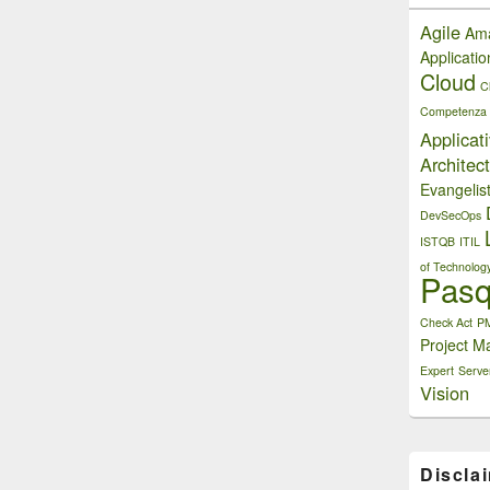
Agile
Am
Applicati
Cloud
C
Competenza
Applicat
Architect
Evangelis
DevSecOps
ISTQB
ITIL
of Technolog
Pasq
Check Act
P
Project M
Expert
Serve
Vision
Discla