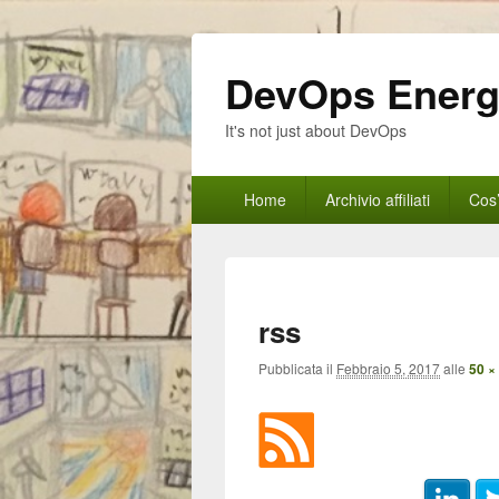
DevOps Ener
It's not just about DevOps
Menu
Home
Archivio affiliati
Cos
principale
rss
Pubblicata il
Febbraio 5, 2017
alle
50 ×