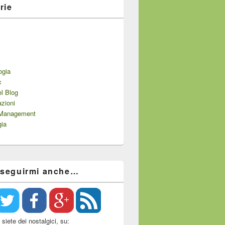
rie
ogia
c
el Blog
zioni
 Management
gia
 seguirmi anche…
siete dei nostalgici, su: