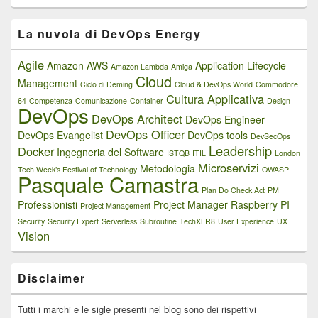
La nuvola di DevOps Energy
Agile
Amazon AWS
Application Lifecycle
Amazon Lambda
Amiga
Cloud
Management
Ciclo di Deming
Cloud & DevOps World
Commodore
Cultura Applicativa
64
Competenza
Comunicazione
Container
Design
DevOps
DevOps Architect
DevOps Engineer
DevOps Officer
DevOps Evangelist
DevOps tools
DevSecOps
Leadership
Docker
Ingegneria del Software
ISTQB
ITIL
London
Microservizi
Metodologia
Tech Week’s Festival of Technology
OWASP
Pasquale Camastra
Plan Do Check Act
PM
Professionisti
Project Manager
Raspberry PI
Project Management
Security
Security Expert
Serverless
Subroutine
TechXLR8
User Experience
UX
Vision
Disclaimer
Tutti i marchi e le sigle presenti nel blog sono dei rispettivi