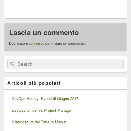
Lascia un commento
Devi essere
connesso
per inviare un commento.
Area
Cerca:
Cerca
widget
barra
laterale
principale
Articoli più popolari
DevOps Energy: Eventi di Giugno 2017
DevOps Officer vs Project Manager
Il lato oscuro del Time to Market