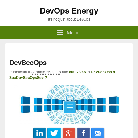
DevOps Energy
It's not just about DevOps
Menu
Navi
imma
DevSecOps
Pubblicata il
Gennaio 26, 2018
alle
800 × 266
in
DevSecOps o
SecDevSecOpsSec ?