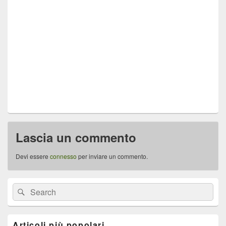
Lascia un commento
Devi essere
connesso
per inviare un commento.
Area
Cerca:
Cerca
widget
barra
laterale
principale
Articoli più popolari