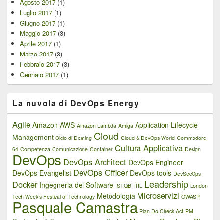
Agosto 2017
(1)
Luglio 2017
(1)
Giugno 2017
(1)
Maggio 2017
(3)
Aprile 2017
(1)
Marzo 2017
(3)
Febbraio 2017
(3)
Gennaio 2017
(1)
La nuvola di DevOps Energy
Agile
Amazon AWS
Application Lifecycle
Amazon Lambda
Amiga
Cloud
Management
Ciclo di Deming
Cloud & DevOps World
Commodore
Cultura Applicativa
64
Competenza
Comunicazione
Container
Design
DevOps
DevOps Architect
DevOps Engineer
DevOps Officer
DevOps Evangelist
DevOps tools
DevSecOps
Leadership
Docker
Ingegneria del Software
ISTQB
ITIL
London
Microservizi
Metodologia
Tech Week’s Festival of Technology
OWASP
Pasquale Camastra
Plan Do Check Act
PM