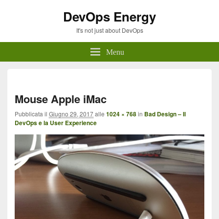
DevOps Energy
It's not just about DevOps
Menu
Navi
imma
Mouse Apple iMac
Pubblicata il
Giugno 29, 2017
alle
1024 × 768
in
Bad Design – Il
DevOps e la User Experience