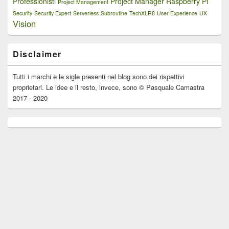
Professionisti
Project Manager
Raspberry PI
Project Management
Security
Security Expert
Serverless
Subroutine
TechXLR8
User Experience
UX
Vision
Disclaimer
Tutti i marchi e le sigle presenti nel blog sono dei rispettivi
proprietari. Le idee e il resto, invece, sono © Pasquale Camastra
2017 - 2020